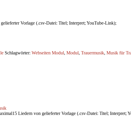
elieferter Vorlage (.csv-Datei: Titel; Interpret; YouTube-Link);
le
Schlagwörter:
Webseiten Modul
,
Modul
,
Trauermusik
,
Musik für Tra
usik
ximal15 Liedern von gelieferter Vorlage (.csv-Datei: Titel; Interpret;